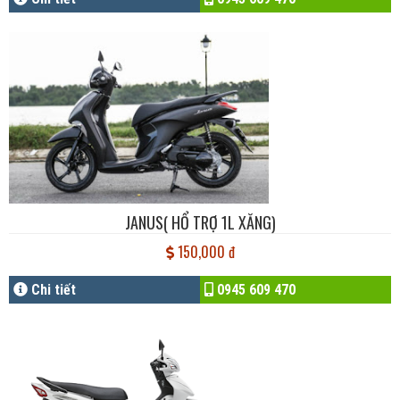
JANUS( HỔ TRỢ 1L XĂNG)
150,000 đ
Chi tiết
0945 609 470