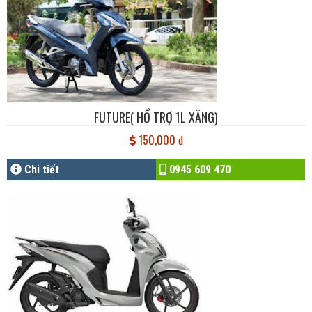
FUTURE( HỔ TRỢ 1L XĂNG)
150,000 đ
Chi tiết
0945 609 470