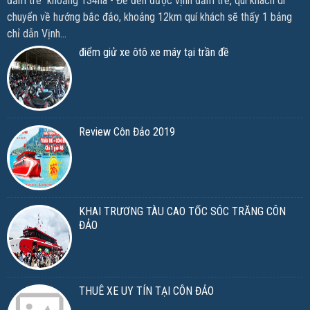
đầm tre khoảng 134ha - Để đến được vịnh đầm tre, quí khách di
chuyển về hướng bắc đảo, khoảng 12km quí khách sẽ thấy 1 bảng
chỉ dẫn Vịnh...
điểm giử xe ôtô xe máy tại trần đề
Review Côn Đảo 2019
KHAI TRƯƠNG TÀU CAO TỐC SÓC TRĂNG CÔN
ĐẢO
THUÊ XE UY TÍN TẠI CÔN ĐẢO