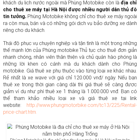
khách du lịch nước ngoài mà Phùng Motobike còn là
địa chỉ
cho thuê xe máy tại Hà Nội được nhiều người dân thủ đô
tin tưởng.
Phùng Motobike không chỉ cho thuê xe máy ngoài
ra còn mua, bán và có những gói dịch vụ bảo dưỡng xe dành
riêng cho du khách.
Thái độ phục vụ chuyên nghiệp và tận tình là một trong những
thế mạnh lớn của Phùng motobike.Thủ tục cho thuê đơn giản
nhanh chóng, nhân viên thân thiện và chủ quán hào phóng là
những lời khen có cánh mà du khách dành cho Phùng
motobike. Giá thuê xe phụ thuộc vào từng loại xe khác nhau.
Rẻ nhất là xe wave với giá chỉ 120.000 vnđ/ ngày. Nếu bạn
thuê xe trong thời gian càng dài thì giá thuê sẽ càng được
giảm ví dụ như phí thuê xe 1 tháng là 1.000.000 vnđ. Bạn có
thể tham khảo nhiều loại xe và giá thuê xe tại link
website:
http://www.phungmotorbike.com/tc13/225/Rental-
price-chart.htm.