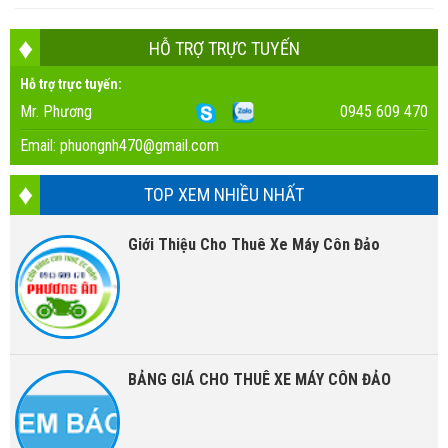
HỖ TRỢ TRỰC TUYẾN
Hỗ trợ trực tuyến:
Mr. Phương
0945 609 470
Email:
phuongnh470@gmail.com
TOP XEM NHIỀU NHẤT
Giới Thiệu Cho Thuê Xe Máy Côn Đảo
BẢNG GIÁ CHO THUÊ XE MÁY CÔN ĐẢO