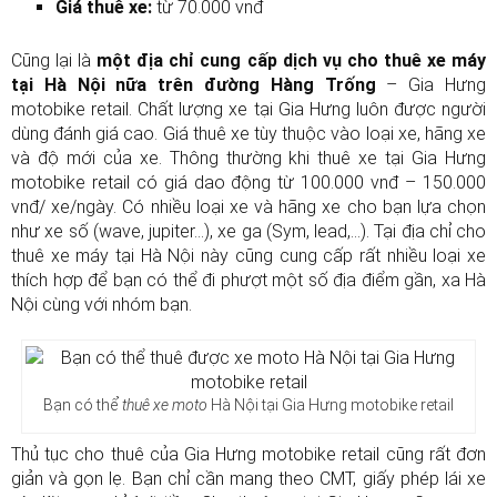
Giá thuê xe:
từ 70.000 vnđ
Cũng lại là
một địa chỉ cung cấp dịch vụ cho thuê xe máy
tại Hà Nội nữa trên đường Hàng Trống
– Gia Hưng
motobike retail. Chất lượng xe tại Gia Hưng luôn được người
dùng đánh giá cao. Giá thuê xe tùy thuộc vào loại xe, hãng xe
và độ mới của xe. Thông thường khi thuê xe tại Gia Hưng
motobike retail có giá dao động từ 100.000 vnđ – 150.000
vnđ/ xe/ngày. Có nhiều loại xe và hãng xe cho bạn lựa chọn
như xe số (wave, jupiter…), xe ga (Sym, lead,…). Tại địa chỉ cho
thuê xe máy tại Hà Nội này cũng cung cấp rất nhiều loại xe
thích hợp để bạn có thể đi phượt một số địa điểm gần, xa Hà
Nội cùng với nhóm bạn.
Bạn có thể
thuê xe moto
Hà Nội tại Gia Hưng motobike retail
Thủ tục cho thuê của Gia Hưng motobike retail cũng rất đơn
giản và gọn lẹ. Bạn chỉ cần mang theo CMT, giấy phép lái xe