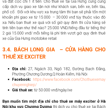
và đặt cọc chỉ 1 ít tiền. Cho thuê xe tại Gia Hưng cũng cung
cấp dịch vụ giao xe tận nơi như khách sạn, bến xe, bến tàu,
phố cổ. Đối với khu vực xa trung tâm thì bạn sẽ phải tốn một
khoản phí giao xe từ 15.000 – 30.000 vnđ tùy thuộc vào độ
xa. Nếu bạn thuê xe quá với số giờ quy định thì cửa hàng sẽ
tính tiền bạn như thế nào? 25.000 VND/tiếng đầu từ tiếng thứ
2 giá 15.000 vnđ/ mỗi tiếng là phí tính vượt giờ quy định thuê
xe của Gia Hưng motobike retail.
3.4.
BÁCH LONG GIA – CỬA HÀNG CHO
THUÊ XE EXCITER
Địa chỉ:
27, Ngách 33, Ngõ 182, Đường Bạch Đằng,
Phường Chương Dương,Q.Hoàn Kiếm, Hà Nội
Facebook:
https://www.facebook.com/Chothuexemay
chuyennghiep/
Giá thuê xe:
từ 50.000 vnđ/ngày/xe
Bạn muốn tìm một địa chỉ cho thuê xe máy exciter ở Hà
Nội khu vực Chương Dương
thì dịch vụ cho thuê xe tại Bách