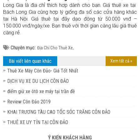
Long Gia là địa chỉ thích hợp dành cho bạn. Giá thuê xe tại
Bách Long Gia cũng hợp lý giống đa số các cửa hàng khác
tại Hà Nội. Giá thuê tại đây dạo động từ 50.000 vnđ –
150.000 vnđ/ngày/xe. Bạn thuê với thời gian càng lâu giá thuê
càng rẻ.
Chuyên mục:
Địa Chỉ Cho Thuê Xe,
Bài viết liên quan khác
Xem tất cả »
Thuê Xe Máy Côn Đảo- Giá Tốt Nhất
DỊCH VỤ XE DU LỊCH CÔN ĐẢO
điểm giử xe ôtô xe máy tại trần đề
Review Côn Đảo 2019
KHAI TRƯƠNG TÀU CAO TỐC SÓC TRĂNG CÔN ĐẢO
THUÊ XE UY TÍN TẠI CÔN ĐẢO
Ý KIẾN KHÁCH HÀNG