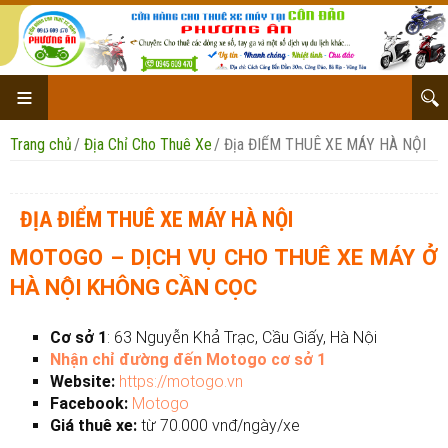
Trang chủ
/
Địa Chỉ Cho Thuê Xe
/
Địa ĐIỂM THUÊ XE MÁY HÀ NỘI
ĐỊA ĐIỂM THUÊ XE MÁY HÀ NỘI
MOTOGO – DỊCH VỤ CHO THUÊ XE MÁY Ở
Cho thuê xe honda
HÀ NỘI KHÔNG CẦN CỌC
Cho thuê xe yamaha
Cơ sở 1
:
63 Nguyễn Khả Trạc, Cầu Giấy, Hà Nội
Nhận chỉ đường đến Motogo cơ sở 1
Cho thuê xe Suzuki
Website:
https://motogo.vn
Facebook:
Motogo
Địa Chỉ Cho Thuê Xe
Giá thuê xe:
từ 70.000 vnđ/ngày/xe