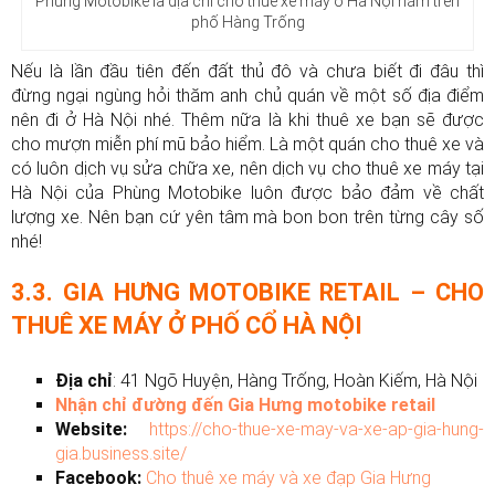
Phùng Motobike là địa chỉ cho thuê xe máy ở Hà Nội nằm trên
phố Hàng Trống
Nếu là lần đầu tiên đến đất thủ đô và chưa biết đi đâu thì
đừng ngại ngùng hỏi thăm anh chủ quán về một số địa điểm
nên đi ở Hà Nội nhé. Thêm nữa là khi thuê xe bạn sẽ được
cho mượn miễn phí mũ bảo hiểm. Là một quán cho thuê xe và
có luôn dịch vụ sửa chữa xe, nên dịch vụ cho thuê xe máy tại
Hà Nội của Phùng Motobike luôn được bảo đảm về chất
lượng xe. Nên bạn cứ yên tâm mà bon bon trên từng cây số
nhé!
3.3. GIA HƯNG MOTOBIKE RETAIL – CHO
THUÊ XE MÁY Ở PHỐ CỔ HÀ NỘI
Địa chỉ
:
41 Ngõ Huyện, Hàng Trống, Hoàn Kiếm, Hà Nội
Nhận chỉ đường đến Gia Hưng motobike retail
Website:
https://cho-thue-xe-may-va-xe-ap-gia-hung-
gia.business.site/
Facebook:
Cho thuê xe máy và xe đạp Gia Hưng