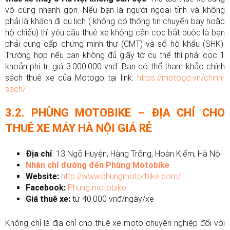
vô cùng nhanh gọn. Nếu bạn là người ngoại tỉnh và không
phải là khách đi du lịch ( không có thông tin chuyến bay hoặc
hộ chiếu) thì yêu cầu thuê xe không cần cọc bắt buộc là bạn
phải cung cấp chứng minh thư (CMT) và sổ hộ khẩu (SHK).
Trường hợp nếu bạn không đủ giấy tờ cụ thể thì phải cọc 1
khoản phí trị giá 3.000.000 vnđ. Bạn có thể tham khảo chính
sách thuê xe của Motogo tại link:
https://motogo.vn/chinh-
sach/
3.2. PHÙNG MOTOBIKE – ĐỊA CHỈ CHO
THUÊ XE MÁY HÀ NỘI GIÁ RẺ
Địa chỉ
:
13 Ngõ Huyện, Hàng Trống, Hoàn Kiếm, Hà Nội
Nhận chỉ đường đến Phùng Motobike
Website:
http://www.phungmotorbike.com/
Facebook:
Phung motobike
Giá thuê xe:
từ 40.000 vnđ/ngày/xe
Không chỉ là địa chỉ cho thuê xe moto chuyên nghiệp đối với