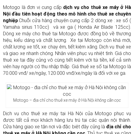
Motogo là đơn vị cung cấp
dịch vụ cho thuê xe máy ở Hà
Nội đầu tiên hoạt động theo mô hình cho thuê xe chuyên
nghiệp
.Chuỗi cửa hàng chuyên cung cấp 2 dòng xe : xe số (
Yamaha sirius 110cc) và xe ga ( Honda Air Blade 125cc).
Dòng xe máy cho thuê tại Motogo được đồng bộ về thương
hiệu, kiểu dáng và chất lượng. Xe tại Motogo còn khá mới,
chất lượng xe tốt, xe chạy êm, tiết kiệm xăng. Dịch vụ thuê xe
và giao xe nhanh chóng. Nhân viên phục vụ nhiệt tình. Giá cho
thuê xe tại đây cũng vô cùng tiết kiệm với túi tiền, kể cả sinh
viên hay người có thu nhập thấp. Giá thuê xe số tại Motogo là
70.000 vnđ/ xe/ngày, 120.000 vnđ/xe/ngày là đối với xe ga.
Motogo – địa chỉ cho thuê xe máy ở Hà Nội
không cần cọc
Dịch vụ cho thuê xe máy tại Hà Nội của Motogo phục vụ
được tất cả mọi khách hàng lưu trú tại các quận nội thành.
Cửa hàng giao xe tận nơi và đặc biệt đây cũng là
địa chỉ cho
thuê xe máy ở Hà Nội không cần cọc
. Thủ tục thuê xe cũng