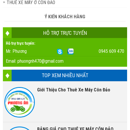
THUÊ XE MÁY Ở CÔN ĐẢO
Ý KIẾN KHÁCH HÀNG
HỖ TRỢ TRỰC TUYẾN
Hỗ trợ trực tuyến:
Mr. Phương
0945 609 470
Email:
phuongnh470@gmail.com
TOP XEM NHIỀU NHẤT
Giới Thiệu Cho Thuê Xe Máy Côn Đảo
BẢNG GIÁ CHO THUÊ XE MÁY CÔN ĐẢO