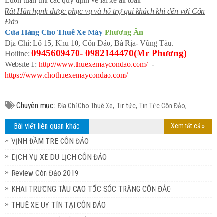
Luôn tuân thủ các quy định về lái xe an toàn
Rất Hân hạnh được phục vụ và hổ trợ quí khách khi đến với Côn
Đảo
Cửa Hàng Cho Thuê Xe Máy
Phương Ân
Địa Chỉ: Lô 15, Khu 10, Côn Đảo, Bà Rịa- Vũng Tàu.
0945609470- 0982144470(Mr Phương)
Hotline:
Website 1:
http://www.thuexemaycondao.com/
-
https://www.chothuexemaycondao.com/
Chuyên mục:
Địa Chỉ Cho Thuê Xe,
Tin tức,
Tin Tức Côn Đảo,
Bài viết liên quan khác
Xem tất cả »
VỊNH ĐẦM TRE CÔN ĐẢO
DỊCH VỤ XE DU LỊCH CÔN ĐẢO
Review Côn Đảo 2019
KHAI TRƯƠNG TÀU CAO TỐC SÓC TRĂNG CÔN ĐẢO
THUÊ XE UY TÍN TẠI CÔN ĐẢO