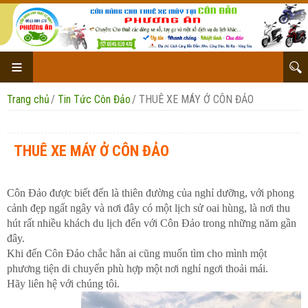
Trang chủ
/
Tin Tức Côn Đảo
/
THUÊ XE MÁY Ở CÔN ĐẢO
THUÊ XE MÁY Ở CÔN ĐẢO
Cho thuê xe honda
Côn Đảo được biết đến là thiên đường của nghỉ dưỡng, với phong
cảnh đẹp ngất ngây và nơi đây có một lịch sử oai hùng, là nơi thu
Cho thuê xe yamaha
hút rất nhiều khách du lịch đến với Côn Đảo trong những năm gần
đây.
Cho thuê xe Suzuki
Khi đến Côn Đảo chắc hẳn ai cũng muốn tìm cho mình một
phương tiện di chuyển phù hợp một nơi nghỉ ngơi thoải mái.
Địa Chỉ Cho Thuê Xe
Hãy liên hệ với chúng tôi.