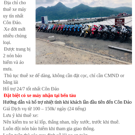
Địa chỉ cho
-
thuê xe máy
uy tín nhất
Côn Đảo.
Xe đời mới
-
nhiều chủng
loại.
Được trang bị
-
2 nón bảo
hiểm và áo
mưa.
Thủ tục thuê xe dể dàng, không cần đặt cọc, chỉ cần CMND or
-
bằng lái
Hổ trợ 24/7 tốt nhất Côn Đảo
Đặt biệt có xe máy nhận tại bến tàu
Hướng dẫn và hổ trợ nhiệt tình khi khách lần đầu tiên đến Côn Đảo
Giá Dịch vụ từ 100 – 150k/ ngày (24 tiếng)
Lưu ý khi thuê xe:
Nên kiểm tra xe kỉ lốp, thắng nhan, trầy xước, trước khi thuê.
Luôn đội nón bảo hiểm khi tham gia giao thông.